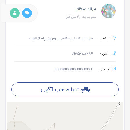
میلاد سخائی
عضو سایت از 2 سال قبل
موقعیت:
خراسان شمالی
، قاضی روبروی پاساژ الهیه
تلفن :
0935xxxxx84
ایمیل :
spacxxxxxxxxxxxxxxxxir
چت با صاحب آگهی