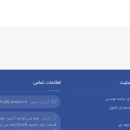
سایت
اطلاعات تماس
 برنامه نویسی
آدرس ایمیل:
nfo [at] laraplus.ir
صادی لاراول
آدرس:
شما می توانید آدرس خود ر
قسمت وارد نمایید.&nbsp;شم
رفه ای