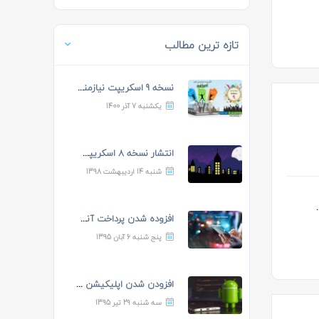
تازه ترین مطالب
نسخه 9 اسکریپت نیازمندی ه...
یکشنبه 7 آذر 1400
انتشار نسخه 8 اسکریپت نیا...
شنبه 14 اردیبهشت 1398
 14
افزوده شدن پرداخت آنلاین...
پنج شنبه 6 آبان 1395
افزودن شدن اپلیکیشن اندرو...
سه شنبه 29 تیر 1395