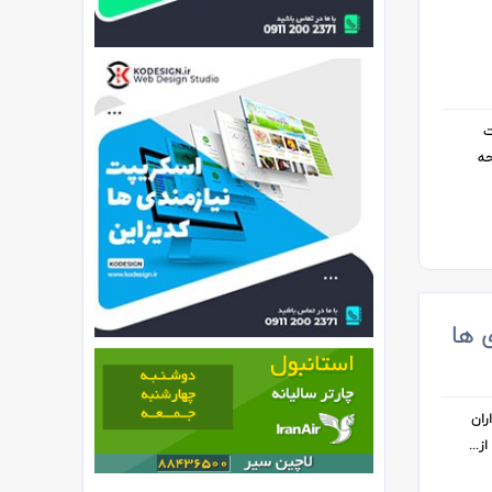
ت
حه
 ها
ران
...