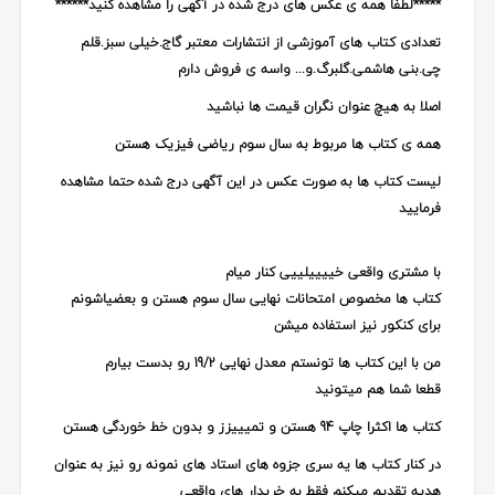
*****لطفا همه ی عکس های درج شده در آگهی را مشاهده کنید******
تعدادی کتاب های آموزشی از انتشارات معتبر گاج.خیلی سبز.قلم
چی.بنی هاشمی.گلبرگ.و... واسه ی فروش دارم
اصلا به هیچ عنوان نگران قیمت ها نباشید
همه ی کتاب ها مربوط به سال سوم ریاضی فیزیک هستن
لیست کتاب ها به صورت عکس در این آگهی درج شده حتما مشاهده
فرمایید
با مشتری واقعی خییییلییی کنار میام
کتاب ها مخصوص امتحانات نهایی سال سوم هستن و بعضیاشونم
برای کنکور نیز استفاده میشن
من با این کتاب ها تونستم معدل نهایی 19/2 رو بدست بیارم
قطعا شما هم میتونید
کتاب ها اکثرا چاپ 94 هستن و تمیییزز و بدون خط خوردگی هستن
در کنار کتاب ها یه سری جزوه های استاد های نمونه رو نیز به عنوان
هدیه تقدیم میکنم فقط به خریدار های واقعی