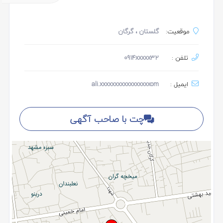
موقعیت:
گلستان
، گرگان
تلفن :
0914xxxxx32
ایمیل :
ali.xxxxxxxxxxxxxxxxxom
چت با صاحب آگهی