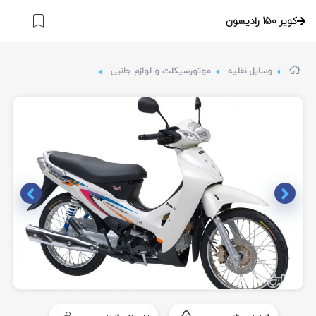
کویر 150 رادیسون
وسایل نقلیه
موتورسیکلت و لوازم جانبی
Item
1