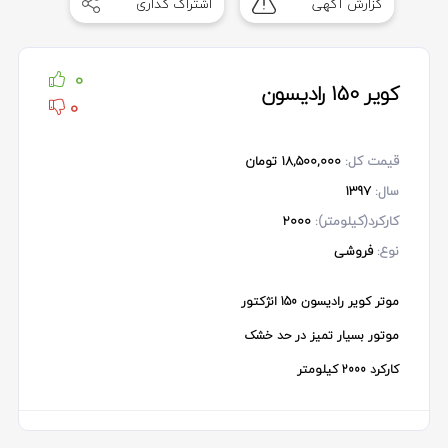
گزارش آگهی
اشتراک گذاری
of
1
0
کویر 150 رادیسون
0
قیمت کل:
18,500,000 تومان
سال:
1397
کارکرد(کیلومتر):
2000
نوع:
فروشی
موتر کویر رادیسون 150 انژکتور
موتور بسیار تمیز در حد خشک
کارکرد 2000 کیلومتر