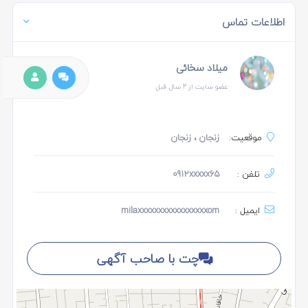
اطلاعات تماس
میلاد سخائی
عضو سایت از 2 سال قبل
موقعیت:
زنجان
، زنجان
تلفن :
0912xxxxx65
ایمیل :
milaxxxxxxxxxxxxxxxxxom
چت با صاحب آگهی