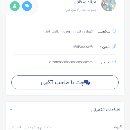
میلاد سخائی
عضو سایت از 2 سال قبل
موقعیت:
تهران
، تهران روبروی یافت آباد
تلفن :
0912xxxxx79
ایمیل :
aramxxxxxxxxxxxxxxxxxom
چت با صاحب آگهی
اطلاعات تکمیلی
گروه
استخدام و کاریابی
، آموزشی