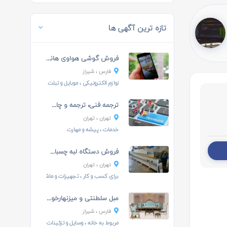
تازه ترین آگهی ها
فروش گوشی هواوی هانر 4سی
فارس
، شیراز
لوازم الکترونیکی
،
موبایل و تبلت
ترجمه فنی، ترجمه و چاپ کاتالوگ چند زبانه
تهران
، تهران
خدمات
، پیشه و مهارت
فروش دستگاه لبه چسبان MOX SABIR مدل 2600
تهران
، تهران
برای کسب و کار
،
تجهیزات و ماشین آلات
مبل سلطنتی و میزنهارخوری نو
فارس
، شیراز
مربوط به خانه
،
وسایل و تزئینات خانه