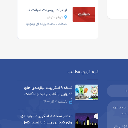
اینترنت پرسرعت صبانت تهران
تهران
، تهران
خدمات
،
خدمات رایانه ای و موبایل
تازه ترین مطالب
نسخه 9 اسکریپت نیازمندی های
i
کدیزاین با قالب جدید و امکانات
فراوان منتشر شد
یکشنبه 7 آذر 1400
ا در این
ا می توانید
انتشار نسخه 8 اسکریپت نیازمندی
های کدیزاین همراه با تغییر کامل
س خود را در