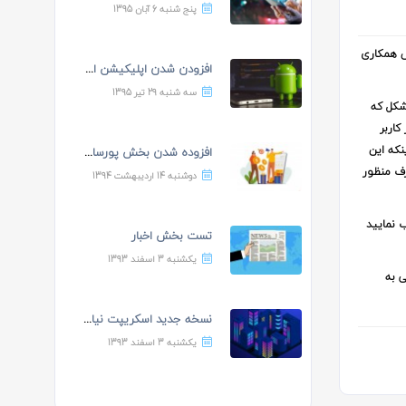
پنج شنبه 6 آبان 1395
پت ، بخش همکاری
افزودن شدن اپلیکیشن اندرو...
سه شنبه 29 تیر 1395
 شکل که
کاربر
نکه این
افزوده شدن بخش پورسانت ده...
رف منظور
دوشنبه 14 اردیبهشت 1394
ب نمایید
تست بخش اخبار
یکشنبه 3 اسفند 1393
عی به
نسخه جدید اسکریپت نیازمند...
یکشنبه 3 اسفند 1393