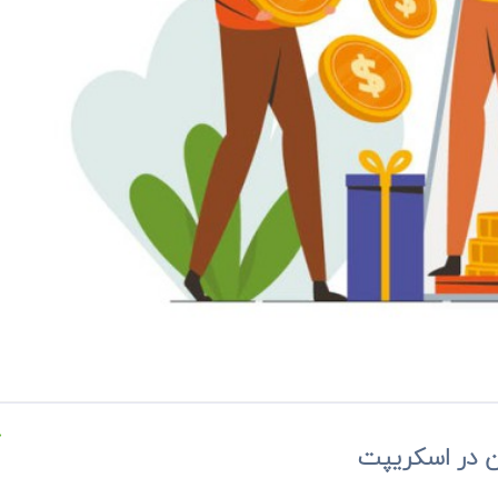
7
ن در اسکریپت