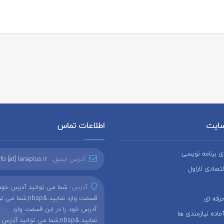
سایت
اطلاعات تماس
 برنامه نویسی
آدرس ایمیل:
nfo [at] laraplus.ir
صادی لاراول
آدرس:
شما می توانید آدرس خود ر
قسمت وارد نمایید.&nbsp;شم
رفه ای
آدرس خود را در این قسمت وارد
اده نیازمندی ها
نمایید.&nbsp;شما می توانید آدر