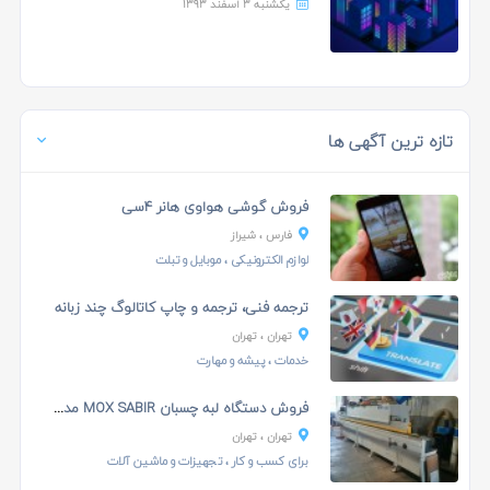
یکشنبه 3 اسفند 1393
تازه ترین آگهی ها
فروش گوشی هواوی هانر 4سی
فارس
، شیراز
لوازم الکترونیکی
،
موبایل و تبلت
ترجمه فنی، ترجمه و چاپ کاتالوگ چند زبانه
تهران
، تهران
خدمات
، پیشه و مهارت
فروش دستگاه لبه چسبان MOX SABIR مدل 2600
تهران
، تهران
برای کسب و کار
،
تجهیزات و ماشین آلات