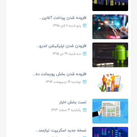
افزوده شدن پرداخت آنلاین...
پنج شنبه 6 آبان 1395
افزودن شدن اپلیکیشن اندرو...
سه شنبه 29 تیر 1395
افزوده شدن بخش پورسانت ده...
دوشنبه 14 اردیبهشت 1394
تست بخش اخبار
یکشنبه 3 اسفند 1393
نسخه جدید اسکریپت نیازمند...